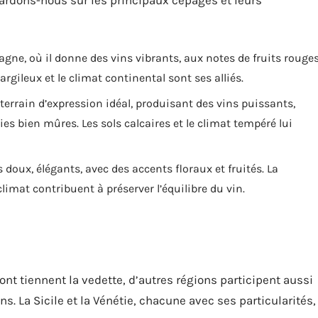
ttardons-nous sur les principaux cépages et leurs
agne, où il donne des vins vibrants, aux notes de fruits rouge
argileux et le climat continental sont ses alliés.
errain d’expression idéal, produisant des vins puissants,
es bien mûres. Les sols calcaires et le climat tempéré lui
 doux, élégants, avec des accents floraux et fruités. La
climat contribuent à préserver l’équilibre du vin.
nt tiennent la vedette, d’autres régions participent aussi
ens. La Sicile et la Vénétie, chacune avec ses particularités,