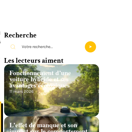
d
Recherche
s
Les lecteurs aiment
Fonctionnement d’une
voiture hybride et ses
avantages écologiques
11 mars 2026
L’effet de manque et son
impact sur le comportement