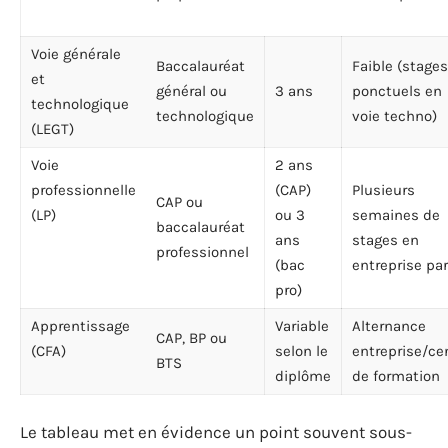
Voie générale
Baccalauréat
Faible (stages
et
général ou
3 ans
ponctuels en
technologique
technologique
voie techno)
(LEGT)
Voie
2 ans
professionnelle
(CAP)
Plusieurs
CAP ou
(LP)
ou 3
semaines de
baccalauréat
ans
stages en
professionnel
(bac
entreprise pa
pro)
Apprentissage
Variable
Alternance
CAP, BP ou
(CFA)
selon le
entreprise/ce
BTS
diplôme
de formation
Le tableau met en évidence un point souvent sous-